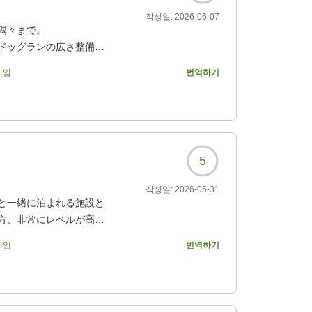
작성일:
2026-06-07
隅々まで。
ドッグランの広さ整備
기임
번역하기
た。そして夕飯は最高に
話になりました。
4546?
5
작성일:
2026-05-31
と一緒に泊まれる施設と
方、非常にレベルが高い
、すべてのサービスが受
기임
번역하기
。また違う季節に泊まっ
4546?