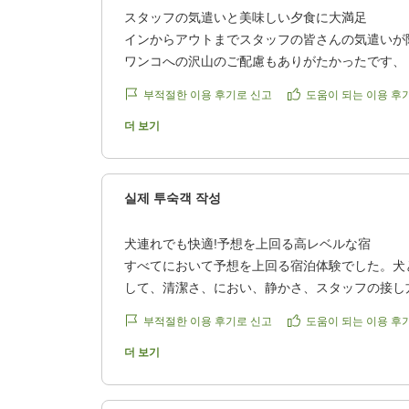
スタッフの気遣いと美味しい夕食に大満足
インからアウトまでスタッフの皆さんの気遣いが
ワンコへの沢山のご配慮もありがたかったです、
も。
부적절한 이용 후기로 신고
도움이 되는 이용 후
ベランダで木々を眺めならがらの時間も最高でし
美味しくいただきました。
더 보기
こんなにリラックスできまた伺いたいです、お世
クチコミの詳細はこちらから
https://review.travel.rakuten.co.jp/hotel/voice/14
실제 투숙객 작성
reviewId=33123477801664
犬連れでも快適!予想を上回る高レベルな宿
すべてにおいて予想を上回る宿泊体験でした。犬
して、清潔さ、におい、静かさ、スタッフの接し
と思います。惜しむらくは、到着時刻が遅くなり
부적절한 이용 후기로 신고
도움이 되는 이용 후
けられなかったことぐらいで、大変満足しました
てみたいです。
더 보기
クチコミの詳細はこちらから
https://review.travel.rakuten.co.jp/hotel/voice/14