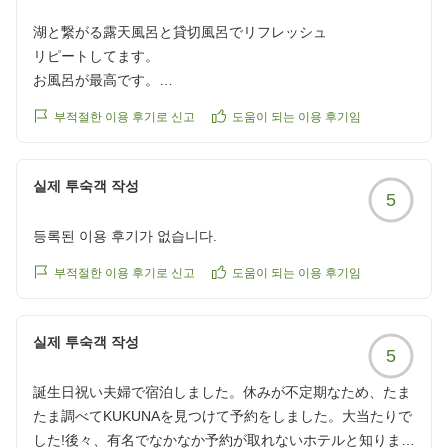
また、夕飯の1日5食限定の鉄板焼きが最高過ぎました。シェ
フのお話しも楽しく、大変美味しく見た目にも美しいお食事
湖と繋がる露天風呂と貸切風呂でリフレッシュ
に大満足です。
リピートしてます。
お風呂が最高です。
強いて言えば、朝食は普通と言う印象ですが、富士山を見な
露天風呂が湖と繋がっているような感覚を味わえます。
부적절한 이용 후기로 신고
도움이 되는 이용 후기임
がら頂けるので何を食べても満足度はあります 笑
貸切風呂も毎回入っていますが、小さいビールも置いてあ
り、ビールを飲みながらお風呂に入れるなんて。
総合的に素晴らしいの一言。次回は娘を連れて行きたいと思
子どもなしで久しぶりの夫婦水入らずで、とってもリフレッ
실제 투숙객 작성
います!本当に有難うございました。
5
シュ出来ました。
お料理も美味しかったです!
등록된 이용 후기가 없습니다.
クチコミの詳細はこちらから
他の画像やクチコミの詳細はこちらから
https://review.travel.rakuten.co.jp/hotel/voice/29755?
부적절한 이용 후기로 신고
도움이 되는 이용 후기임
https://review.travel.rakuten.co.jp/hotel/voice/29755?
reviewId=33123478181869
reviewId=33123478185829
실제 투숙객 작성
5
誕生日祝い夫婦で宿泊しました。休みが不定期なため、たま
たま調べてKUKUNAを見つけて予約をしました。大当たりで
した!後々、有名でなかなか予約が取れないホテルと知りまし