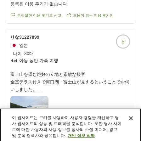
등록된 이용 후기가 없습니다.
부적절한 이용 후기로 신고
도움이 되는 이용 후기임
りな31227899
5
일본
나이:
30대
아동 동반 가족 여행
富士山を望む絶好の立地と素敵な接客
全室テラス付きで河口湖・富士山が見えるということでお伺
いしました。
お天気はあいにくでしたが、ときたま富士山を臨むことがで
きましたし、立地が素晴らしいので開放感が素晴らしかった
です。
이 웹사이트는 쿠키를 사용하여 사용자 경험을 개선하고 당
사 웹사이트의 성능 및 트래픽을 분석합니다. 또한 당사 사이
また接客・サービスが素敵で、とても心地よい時間を過ごす
부적절한 이용 후기로 신고
도움이 되는 이용 후기임
트에 대한 사용자의 사용 정보를 당사의 소셜 미디어, 광고
ことができました。
및 분석 협력사와 공유합니다.
개인 정보 정책