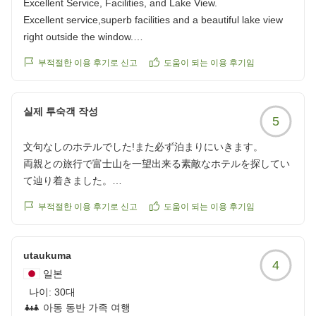
Excellent Service, Facilities, and Lake View.
Excellent service,superb facilities and a beautiful lake view
right outside the window.
他の画像やクチコミの詳細はこちらから
부적절한 이용 후기로 신고
도움이 되는 이용 후기임
https://review.travel.rakuten.co.jp/hotel/voice/29755?
reviewId=33123478191626
실제 투숙객 작성
5
文句なしのホテルでした!また必ず泊まりにいきます。
両親との旅行で富士山を一望出来る素敵なホテルを探してい
て辿り着きました。
結果的に、景色、料理、設備、サービス、全て一流。口コミ
부적절한 이용 후기로 신고
도움이 되는 이용 후기임
通り素晴らしいホテルで帰りたくなくなる程でした 笑
暑い一日で富士山には雲がかかりカスっていて全貌が見えず
utaukuma
4
諦めていましたが、宿泊した翌朝には嘘のようにスッキリと
일본
して富士山を目の前で綺麗な姿で観れ感度もの。運良く、湖
나이:
30대
面に映る逆さ富士まで観れました!
아동 동반 가족 여행