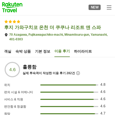
to
NEW
top
page
후지 가와구치코 온천 더 쿠쿠나 리조트 앤 스파
70 Azagawa, Fujikawaguchiko-machi, Minamitsuru-gun, Yamanashi,
401-0303
이용 후기
객실
숙박 상품
기본 정보
하이라이트
훌륭함
4.6
실제 투숙객이 작성한 이용 후기
282
건
4.8
위치
4.6
편의 시설 & 어메니티
4.6
서비스 & 직원
4.6
편안함 & 청결함
4.7
욕탕