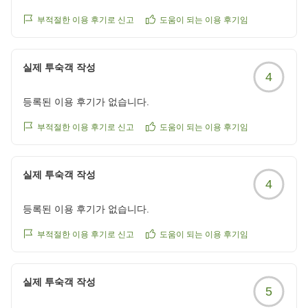
た。料理、客室、設備、お風呂、接客全てにおいて総合的に
부적절한 이용 후기로 신고
도움이 되는 이용 후기임
バランスがとれていると思います。特に内装のコンセプト統
一が凄い。料理はコース・ハーフビュッフェを選択しました
が、大食いの私たちにはぴったりでした。ビュッフェの料理
실제 투숙객 작성
4
も一品一品が美味しかった印象です。朝食にミニアサイーボ
ウルやフレンチトーストがあったのも感動しました。また行
등록된 이용 후기가 없습니다.
きたい、人に紹介したい素敵なホテルでした!
他の画像やクチコミの詳細はこちらから
부적절한 이용 후기로 신고
도움이 되는 이용 후기임
https://review.travel.rakuten.co.jp/hotel/voice/29755?
reviewId=33123478110707
실제 투숙객 작성
4
등록된 이용 후기가 없습니다.
부적절한 이용 후기로 신고
도움이 되는 이용 후기임
실제 투숙객 작성
5