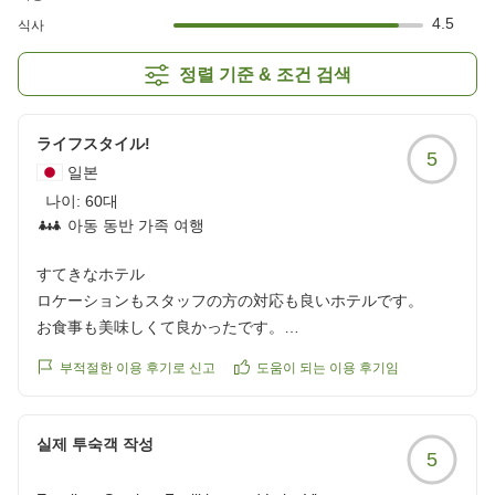
4.5
식사
정렬 기준 & 조건 검색
ライフスタイル!
5
일본
나이:
60대
아동 동반 가족 여행
すてきなホテル
ロケーションもスタッフの方の対応も良いホテルです。
お食事も美味しくて良かったです。
また、利用したいです。
부적절한 이용 후기로 신고
도움이 되는 이용 후기임
クチコミの詳細はこちらから
https://review.travel.rakuten.co.jp/hotel/voice/29755?
실제 투숙객 작성
5
reviewId=33123478356049