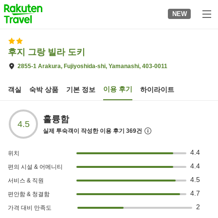
to
NEW
top
page
후지 그랑 빌라 도키
2855-1 Arakura, Fujiyoshida-shi, Yamanashi, 403-0011
이용 후기
객실
숙박 상품
기본 정보
하이라이트
훌륭함
4.5
실제 투숙객이 작성한 이용 후기
369
건
4.4
위치
4.4
편의 시설 & 어메니티
4.5
서비스 & 직원
4.7
편안함 & 청결함
2
가격 대비 만족도