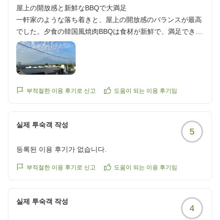
屋上の開放感と新鮮なBBQで大満足
一軒家のような落ち着きと、屋上の開放感のバランスが最高
でした。夕食の韓国風焼肉BBQは食材が新鮮で、満足できる
ものでした。ベッドやお風呂も新しく清潔で、快適に過ごし
ました。
クチコミの詳細はこちらから
https://review.travel.rakuten.co.jp/hotel/voice/181235?
reviewId=33123478439789
부적절한 이용 후기로 신고
도움이 되는 이용 후기임
실제 투숙객 작성
5
등록된 이용 후기가 없습니다.
부적절한 이용 후기로 신고
도움이 되는 이용 후기임
실제 투숙객 작성
4