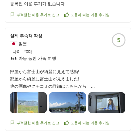
등록된 이용 후기가 없습니다.
부적절한 이용 후기로 신고
도움이 되는 이용 후기임
실제 투숙객 작성
5
일본
나이:
20대
아동 동반 가족 여행
部屋から富士山が綺麗に見えて感動!
部屋から綺麗に富士山が見えました!
他の画像やクチコミの詳細はこちらから
https://review.travel.rakuten.co.jp/hotel/voice/181235?
reviewId=33123478188058
부적절한 이용 후기로 신고
도움이 되는 이용 후기임