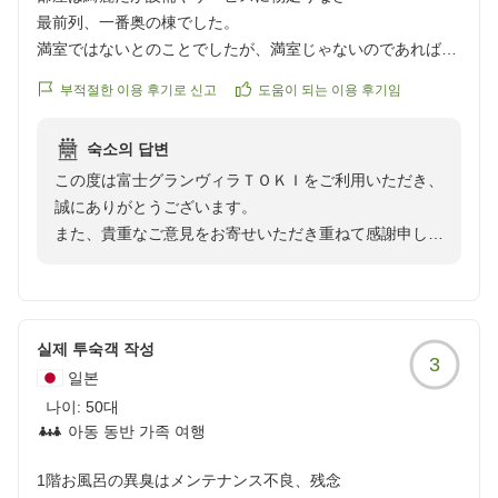
最前列、一番奥の棟でした。
当施設は中央自動車道【河口湖IC】車5分【富士急ハイ
満室ではないとのことでしたが、満室じゃないのであれば、
ランド駅】徒歩10分と、アクセスも良好ですので、ま
立地が良い、上の方が良かったです。
た季節を変えてぜひお越しください。
부적절한 이용 후기로 신고
도움이 되는 이용 후기임
ロールカーテンを開けると丸見えです。
お客様のまたのご来館をスタッフ一同心よりお待ちして
숙소의 답변
閉めると閉塞感。
おります。
この度は富士グランヴィラＴＯＫＩをご利用いただき、
2階のシアターは、自分のアカウントが必要なので見れませ
誠にありがとうございます。
んでした。
また、貴重なご意見をお寄せいただき重ねて感謝申し上
げます。
アメニティは、歯ブラシだけです。
冷蔵庫は水が2本。
お部屋の清掃やスタッフの対応に関しまして、温かいお
言葉をいただき大変嬉しく存じます。
以前はサービスが良さそうでしたが、現在は必要最小限な感
실제 투숙객 작성
3
一方で、お部屋の配置やアメニティ、設備面につきまし
じです。
일본
て、お客様にご満足いただけるご案内ができず、ご不便
나이:
50대
をおかけしましたことお詫び申し上げます。
部屋自体は綺麗で清潔感がありました。
아동 동반 가족 여행
スタッフの女性はとても親切でした。
今回いただいたお部屋の立地やカーテンの仕様、キッチ
1階お風呂の異臭はメンテナンス不良、残念