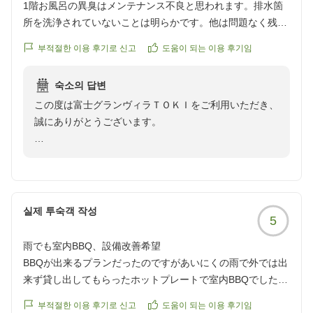
ンの動線に関するご指摘は、今後の施設運営における重
バーベキューをするにも、一階キッチンから3階の屋上まで
1階お風呂の異臭はメンテナンス不良と思われます。排水箇
要な課題として今後の参考にさせていただきます。
の行き来が大変なので、2階にもキッチンがあるお部屋をお
所を洗浄されていないことは明らかです。他は問題なく残念
また、シアター設備やアメニティにつきましても、より
すすめします。
です。浴槽のパネルを外して定期的に清掃されれば解決する
부적절한 이용 후기로 신고
도움이 되는 이용 후기임
快適にお過ごしいただけるよう社内で検討させていただ
はずです。
きます。
2週間前?からキャンセル料が100%なのも結構ハードルが高
숙소의 답변
めです。
キャンセルポリシーにつきましても、貴重なご意見とし
クチコミの詳細はこちらから
この度は富士グランヴィラＴＯＫＩをご利用いただき、
クチコミの詳細はこちらから
て真摯に受け止めさせていただきます。
https://review.travel.rakuten.co.jp/hotel/voice/181235?
誠にありがとうございます。
https://review.travel.rakuten.co.jp/hotel/voice/181235?
reviewId=33123478053022
reviewId=33123477937934
お客様からいただいたお声を活かし、より良いサービス
この度は、1階のお風呂に関しまして、ご不快な思いを
を提供できるよう精進してまいります。
させてしまい大変申し訳ございません。
またのお越しをスタッフ一同心よりお待ちしておりま
ご指摘いただきました排水箇所の清掃状況につきまし
す。
て、早急に確認を行い、清掃の徹底とメンテナンスの見
실제 투숙객 작성
5
直しを実施いたします。
雨でも室内BBQ、設備改善希望
せっかくのご滞在において、お客様のご期待に沿えず、
BBQが出来るプランだったのですがあいにくの雨で外では出
残念な思いをさせてしまいましたこと、深くお詫び申し
来ず貸し出してもらったホットプレートで室内BBQでした!
上げます。
天気なので仕方ないですが雨でも外でBBQが出来る様に風で
今回いただいたご意見を真摯に受け止め、快適な空間を
부적절한 이용 후기로 신고
도움이 되는 이용 후기임