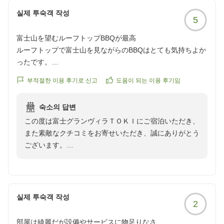
실제 투숙객 작성
5
富士山を望むルーフトップBBQが最高
ルーフトップで富士山を見ながらのBBQはとても気持ちよか
ったです。
梅雨明けの7月中旬でしたが、都市部の外れだからか、虫が
부적절한 이용 후기로 신고
도움이 되는 이용 후기임
多いような事もなく、快適に過ごせました。
숙소의 답변
クチコミの詳細はこちらから
この度は富士グランヴィラＴＯＫＩにご宿泊いただき、
https://review.travel.rakuten.co.jp/hotel/voice/181235?
また素敵なクチコミをお寄せいただき、誠にありがとう
reviewId=33123478133264
ございます。
ルーフトップで富士山を眺めながらBBQをお楽しみい
ただき、快適にお過ごしいただけたとのこと、大変嬉し
く拝見いたしました。
실제 투숙객 작성
2
梅雨明けの時期にもかかわらず、虫も気にならず心地よ
い時間をお過ごしいただけたようで安心しております。
部屋は綺麗だが設備やサービスに物足りなさ