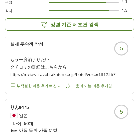
4.1
욕탕
4.3
식사
정렬 기준 & 조건 검색
실제 투숙객 작성
5
もう一度泊まりたい
クチコミの詳細はこちらから
https://review.travel.rakuten.co.jp/hotel/voice/181235?
reviewId=33123478478008
부적절한 이용 후기로 신고
도움이 되는 이용 후기임
りん6475
5
일본
나이:
50대
아동 동반 가족 여행