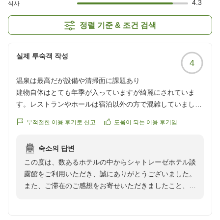
4.3
식사
정렬 기준 & 조건 검색
실제 투숙객 작성
4
温泉は最高だが設備や清掃面に課題あり
建物自体はとても年季が入っていますが綺麗にされていま
す。レストランやホールは宿泊以外の方で混雑していまし
た。温泉は口コミ通り大変良いお湯でした。とても狭いので
부적절한 이용 후기로 신고
도움이 되는 이용 후기임
人数制限は3人くらいかなと思います。朝食は和食中心で、
小鉢に入ったおかずがたくさん並び、選ぶのも楽しいです。
숙소의 답변
お部屋の設備も古いものですので、埃っぽく、時々窓を開け
この度は、数あるホテルの中からシャトレーゼホテル談
て換気をしました。また、洗面の排水が、お風呂のすぐ横に
露館をご利用いただき、誠にありがとうございました。
開いた管を流れていくようで、暑い日はそこから臭いが上が
また、ご滞在のご感想をお寄せいただきましたこと、心
ってきました。客室清掃はまめにお願いした方がよさそうで
より御礼申し上げます。
す。また、清掃は不要な場合、当日に申し出なければいけな
いようです。