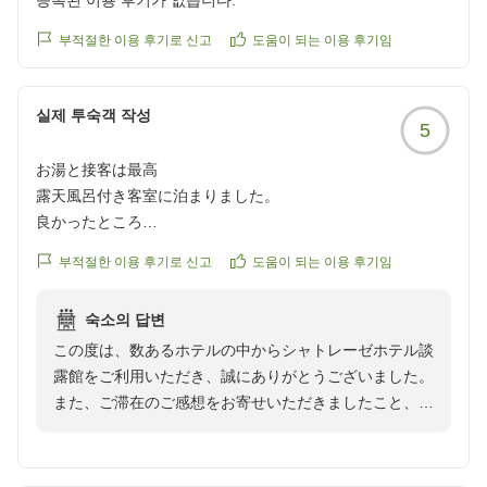
등록된 이용 후기가 없습니다.
ではの甘いおもてなしをご満喫いただけたとのこと、大
変嬉しく拝見いたしました。
부적절한 이용 후기로 신고
도움이 되는 이용 후기임
甘いものがお好きなお客様にとって、ひとつひとつのス
イーツが旅の彩りとなり、心ほどけるひとときをお届け
실제 투숙객 작성
できましたなら、これほど嬉しいことはございません。
5
お湯と接客は最高
また、天然温泉につきましても、暑さの中での観光や日
露天風呂付き客室に泊まりました。
頃のお疲れを癒す時間としてお楽しみいただけたとのこ
良かったところ
と、何よりでございます。
お湯の温度はちょうど良く、何分でも入っていられるくらい
浴場は決して広くはございませんが、鉄分と硫黄が結晶
부적절한 이용 후기로 신고
도움이 되는 이용 후기임
の心地よさで宿泊中3度も入りました。
化した天然の湯の華が舞う、歴史ある当館自慢の温泉で
今まで泊まった宿の露天風呂付き客室で一番気持ちのいいお
ございます。
숙소의 답변
湯でした。
ゆっくりと湯に身を委ねながら、心と身体をゆるめる安
この度は、数あるホテルの中からシャトレーゼホテル談
食材アレルギーがありましたが、しっかり対応していただき
らぎの時間をお過ごしいただけましたなら幸いでござい
露館をご利用いただき、誠にありがとうございました。
夕食もウェルカムスイーツも美味しくいただきました。
ます。
また、ご滞在のご感想をお寄せいただきましたこと、心
フロントの方々は皆さん気持ちのよい対応でした。
より御礼申し上げます。
改善してほしいと思ったところ
さらに、ご朝食につきましても温かいお言葉を頂戴し、
洗面前の天井エアコンの吹き出し口が埃まみれだったのと、
誠にありがとうございます。
露天風呂付き客室のお風呂につきまして、「今まで泊ま
トイレにも長い蜘蛛の糸が吊り橋のようにあったので、次の
朝の光が差し込む空間で、小さなお料理をひとつひとつ