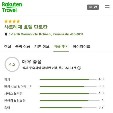
to
NEW
top
page
샤토레제 호텔 단로칸
1-19-16 Marunouchi, Kofu-shi, Yamanashi, 400-0031
이용 후기
객실
숙박 상품
기본 정보
하이라이트
매우 좋음
4.2
실제 투숙객이 작성한 이용 후기
2,144
건
4.3
위치
3.9
편의 시설 & 어메니티
4.3
서비스 & 직원
4
편안함 & 청결함
3.7
욕탕