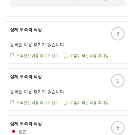
ら幸いでございます。
https://review.travel.rakuten.co.jp/hotel/voice/10932?
こと、心より御礼申し上げます。
reviewId=33123478452388
さらに、お部屋の広さにつきましてもご満足いただけた
ご滞在中はごゆっくりとお過ごしいただけたとのこと、
とのこと、安堵しております。
大変嬉しく存じます。
실제 투숙객 작성
ご家族皆様でゆったりとお寛ぎいただき、思い思いの時
3
間をお過ごしいただけましたなら何よりでございます。
また、当館の大きな魅力のひとつである、8時から22時
등록된 이용 후기가 없습니다.
までお楽しみいただけるシャトレーゼブランドのアイス
一方で、お部屋の清掃につきましては、清掃・点検が行
サービスを「楽しかった」とご満喫いただけたご様子
부적절한 이용 후기로 신고
도움이 되는 이용 후기임
き届いておらず、ご不快な思いをお掛けしましたこと、
を、お写真とともに拝見いたしました。
心よりお詫び申し上げます。
時季により一部種類を入れ替えながら約14種類のアイ
快適にお過ごしいただくためのお部屋であるにもかかわ
실제 투숙객 작성
スをご用意しておりますので、お気に入りの味を見つけ
1
らず、ご期待を裏切る結果となってしまいましたことを
ながら、楽しいひとときをお過ごしいただけましたなら
真摯に受け止め、いただきましたご指摘は社内で共有い
등록된 이용 후기가 없습니다.
幸いでございます。
たしました。
부적절한 이용 후기로 신고
도움이 되는 이용 후기임
今後は清掃後の確認をこれまで以上に徹底し、より気持
さらに、スタッフのご案内につきましても「丁寧でし
ちよくお過ごしいただける空間づくりに努めてまいりま
た」とのお言葉を頂戴し、心より感謝申し上げます。
す。
お客様に安心してお過ごしいただけるよう心がけており
실제 투숙객 작성
5
ますので、温かいお言葉はスタッフ一同の大きな励みと
일본
また、天然温泉につきましても、浴場の広さに限りがあ