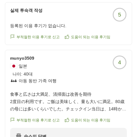
当館自慢の、鉄分と硫黄が結晶化した自然由来の成分が
クチコミの詳細はこちらから
湯の中で舞う天然温泉をお気に召していただき、「大変
https://review.travel.rakuten.co.jp/hotel/voice/10932?
실제 투숙객 작성
5
良いお湯」とのお言葉を頂戴できましたこと、大変嬉し
reviewId=33123478465069
く存じます。また、ご朝食につきましても、小鉢料理を
등록된 이용 후기가 없습니다.
楽しみながらお選びいただけたご様子を伺い、何よりで
ございます。
부적절한 이용 후기로 신고
도움이 되는 이용 후기임
一方で、お部屋の設備や清掃状況につきまして、ご不快
munyo3509
な思いをお掛けしましたことを深くお詫び申し上げま
4
일본
す。客室内の埃や洗面排水からの臭いにより、本来快適
나이:
にお過ごしいただくべき空間をご提供できず、誠に申し
40대
아동 동반 가족 여행
訳ございませんでした。いただいたご指摘は清掃・設備
管理担当へ共有し、点検および改善に努めてまいりま
食事と広さは大満足、清掃面は改善を期待
す。
2度目の利用です。ご飯は美味しく、量も大いに満足。80歳
の母には多いくらいでした。チェックイン当日は、14時から
また、館内の混雑につきましても、貴重なご意見をお寄
カフェでシャトレーゼのケーキがいただけて、その上、シャ
せいただき、ありがとうございます。いただいたお声を
부적절한 이용 후기로 신고
도움이 되는 이용 후기임
トレーゼのアイスもたくさんの種類から食べ放題。食べるこ
真摯に受け止め、より快適にお過ごしいただける環境づ
とには大満足のお宿です。
くりに努めてまいります。
숙소의 답변