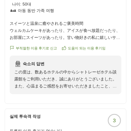
なります。
나이:
50대
る中、ご利用前の人数調整にご理解・ご協力を賜り、誠
아동 동반 가족 여행
にありがとうございます。
「また宿泊したい」とのお言葉を頂戴できましたこと
旅のお疲れを癒すひとときをお過ごしいただけましたな
は、私どもにとりまして何よりの喜びでございます。
スイーツと温泉に癒やされるご褒美時間
ら幸いでございます。
これからも心地よいひとときをお届けできるホテルであ
ウェルカムケーキがあったり、アイスが食べ放題だったり、
り続けられるよう、ホテルの魅力づくりとサービスの充
お部屋にスイーツがあったり。甘い物好きの私に嬉しいサー
そして、「また利用したい」とのお言葉を頂戴できまし
実に努めてまいります。
ビス満載でした。
たことは、私どもにとりまして何よりの励みでございま
부적절한 이용 후기로 신고
도움이 되는 이용 후기임
温泉は小さめではありますが、観光で酷暑の屋外と冷房の効
す。
またお会いできます日を、スタッフ一同心よりお待ち申
きすぎる屋内を回って疲れた身体をじんわり温めることがで
次回お越しいただいた際には、より快適なご滞在をお届
し上げております。
숙소의 답변
き、とても気持ちがよかったです。
けできますよう、ホテルの魅力づくりとサービスの向上
この度は、数あるホテルの中からシャトレーゼホテル談
朝ごはんは、明るい日差しの中で、小さなおかずを何種類も
に努めてまいります。
露館をご利用いただき、誠にありがとうございました。
いただくことができ贅沢な気分も味わえました。
また、心温まるご感想をお寄せいただきましたこと、心
バタバタの普段の生活から離れ、ご褒美のようなゆったりし
またのご来館をスタッフ一同、心よりお待ち申し上げて
より御礼申し上げます。
た時間を過ごすことができました。
おります。
クチコミの詳細はこちらから
17時までにチェックインされたご宿泊者様限定の
https://review.travel.rakuten.co.jp/hotel/voice/10932?
「YATSUDOKI」からご用意するウェルカムケーキや、
reviewId=33123478383909
실제 투숙객 작성
3
8時から22時までお楽しみいただけるシャトレーゼブラ
ンドのアイスサービス、お部屋のお菓子など、当館なら