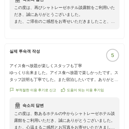
温泉も熱くていいお湯ですが、何せ狭い。フロントに電話を
この度は、再びシャトレーゼホテル談露館をご利用いた
して順番待ちをします。
今後も皆様に心地よくお寛ぎいただけるホテルを目指
だき、誠にありがとうございました。
お部屋は4人で泊まれるように予約しましたら、4人にはとて
し、サービスの向上と施設の維持・改善に努めてまいり
また、ご滞在のご感想をお寄せいただきましたこと、心
も贅沢な大部屋でした。広さには大満足。壁紙のヨレや、布
ます。また機会がございましたら、ぜひ当館をご利用い
より御礼申し上げます。
団を先にひいていただいているからか、少々ホコリが気にな
ただけますと幸いです。
ります。それは、トイレ内の水道の配管などにも見られたの
お食事につきまして、ご満足いただけたとのお言葉を頂
でもしかすると掃除が行き届いていないのかなと感じてしま
この度は貴重なご意見をお寄せいただき、誠にありがと
戴し、誠にありがとうございます。
いました。応接間のガラスのテーブルも手跡のような汚れが
실제 투숙객 작성
うございました。
5
ご夕食ではボリュームも含めてお楽しみいただき、ご家
ありました。
族皆様で和やかなお食事のひとときをお過ごしいただけ
施設が古いことは仕方がないと思えますが、掃除などはもう
アイス食べ放題が楽しくスタッフも丁寧
たご様子を、大変嬉しく拝見いたしました。
少し頑張っていただけるとより快適だったのになぁと少し残
ゆっくり出来ました。アイス食べ放題で楽しかったです。ス
念な気持ちです。
タッフ説明も丁寧でした。また宿泊したいです。ありがとう
また、17時までにチェックインされたご宿泊のお客様
ございました。
限定の「YATSUDOKI」ウェルカムスイーツサービス
부적절한 이용 후기로 신고
도움이 되는 이용 후기임
ですが、その他、立地やスタッフさんの対応などはとても良
クチコミの詳細はこちらから
や、シャトレーゼブランドのアイスサービスにつきまし
いと感じていますのでまた利用したい施設です。
https://review.travel.rakuten.co.jp/hotel/voice/10932?
ても、ご満喫いただけたとのこと、何よりでございま
お世話になりました。
숙소의 답변
reviewId=33123478422329
す。
この度は、数あるホテルの中からシャトレーゼホテル談
当館ならではのケーキセットやアイスが、ご滞在中の涼
露館をご利用いただき、誠にありがとうございました。
やかで心弾むひとときを彩るおもてなしとなりましたな
クチコミの詳細はこちらから
また、心温まるご感想とお写真をお寄せいただきました