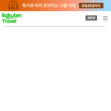
to
top
page
NEW
오타와
2026-08-21
-
2026-08-22
객실당
2
명
•
객실
1
개