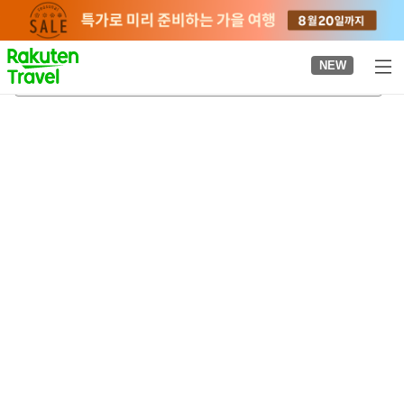
to
top
page
NEW
일본 원숭이 공원
2026-08-21
-
2026-08-22
객실당
2
명
•
객실
1
개