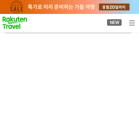
to
top
page
NEW
도미오카마에역
2026-08-21
-
2026-08-22
객실당
2
명
•
객실
1
개