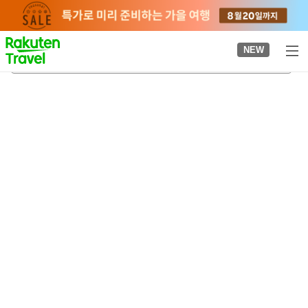
to
top
page
NEW
오카자키
2026-08-21
-
2026-08-22
객실당
2
명
•
객실
1
개