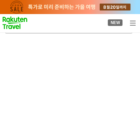
to
top
page
NEW
노다조역
2026-08-22
-
2026-08-23
객실당
2
명
•
객실
1
개