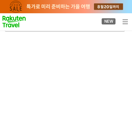
to
top
page
NEW
나가시노조역
2026-08-22
-
2026-08-23
객실당
2
명
•
객실
1
개