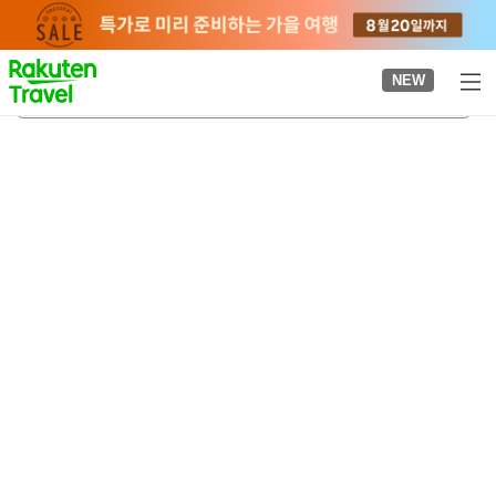
to
top
page
NEW
린쿠토코나메역
2026-08-21
-
2026-08-22
객실당
2
명
•
객실
1
개