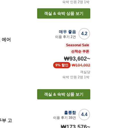
숙박 인원
2
명
1
박
객실 & 숙박 상품 보기
매우 좋음
4.2
이용 후기
2
건
 에어
Seasonal Sale
선착순 쿠폰
₩93,602
~
₩104,002
9%
할인
객실당
숙박 인원
2
명
1
박
객실 & 숙박 상품 보기
훌륭함
4.4
이용 후기
39
건
주부 고
₩173,576
~