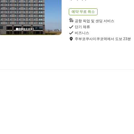
예약 무료 취소
공항 픽업 및 샌딩 서비스
단기 체류
비즈니스
주부코쿠사이쿠코역
에서
도보
23
분