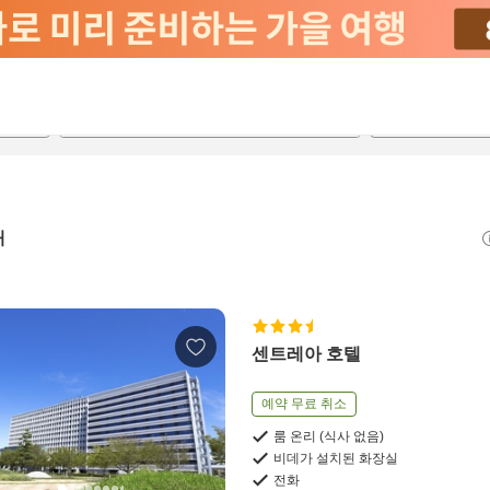
2026-08-21
2026-08-22
객실당
2
개
센트레아 호텔
예약 무료 취소
룸 온리 (식사 없음)
비데가 설치된 화장실
전화