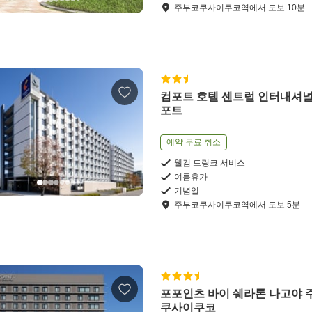
주부코쿠사이쿠코역
에서
도보
10
분
컴포트 호텔 센트럴 인터내셔널
포트
예약 무료 취소
웰컴 드링크 서비스
여름휴가
기념일
주부코쿠사이쿠코역
에서
도보
5
분
포포인츠 바이 쉐라톤 나고야 
쿠사이쿠코