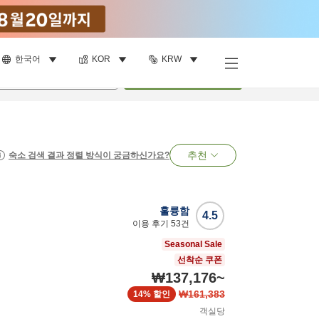
한국어
KOR
KRW
명
•
객실
1
개
검색
추천
숙소 검색 결과 정렬 방식이 궁금하신가요?
훌륭함
4.5
이용 후기
53
건
Seasonal Sale
선착순 쿠폰
₩137,176
~
₩161,383
14%
할인
객실당