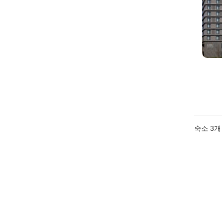
숙소
3
개