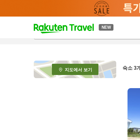
t
NEW
o
p
P
a
g
e
숙소
3
지도에서 보기
_
s
e
a
r
c
h