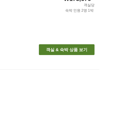
객실당
숙박 인원
2
명
1
박
객실 & 숙박 상품 보기