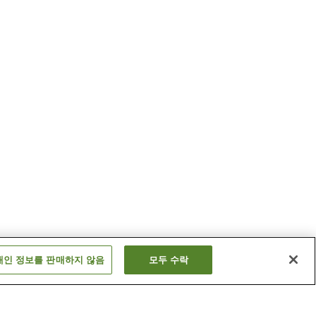
개인 정보를 판매하지 않음
모두 수락
에노키도역