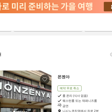
2026-08-20
2026-08-21
객실당
2
개
몬젠야
예약 무료 취소
룸 온리 (식사 없음)
웨스턴룸 또는 재패니즈룸
금연
니시노쿠치역
에서
차로
2
분