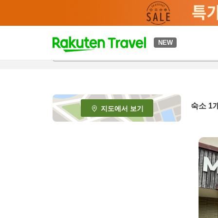
t
NEW
o
p
P
a
g
e
숙소 1
지도에서 보기
_
s
e
a
r
c
h