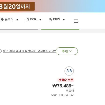
한국어
KOR
KRW
명
•
객실
1
개
검색
추천
숙소 검색 결과 정렬 방식이 궁금하신가요?
3.8
선착순 쿠폰
₩75,489
~
객실당
숙박 인원
2
명
1
박