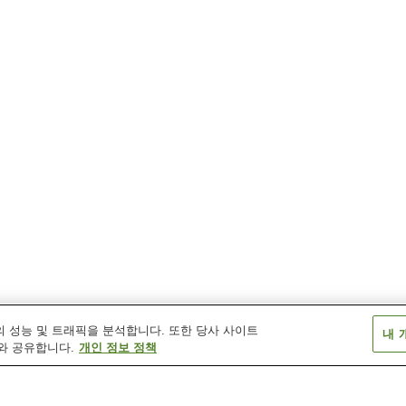
 성능 및 트래픽을 분석합니다. 또한 당사 사이트
내 
와 공유합니다.
개인 정보 정책
다야역
도코나메역
린쿠토코나메역