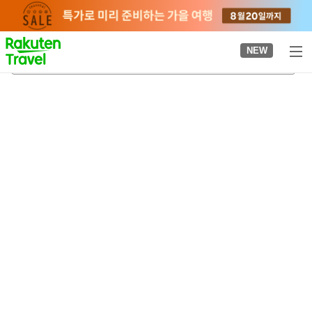
to
top
page
NEW
도코나메역
2026-08-22
-
2026-08-23
객실당
2
명
•
객실
1
개