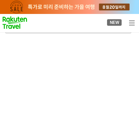
to
top
page
NEW
고역
2026-08-23
-
2026-08-24
객실당
2
명
•
객실
1
개