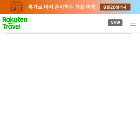
to
top
page
NEW
미타네조
2026-08-20
-
2026-08-21
객실당
2
명
•
객실
1
개