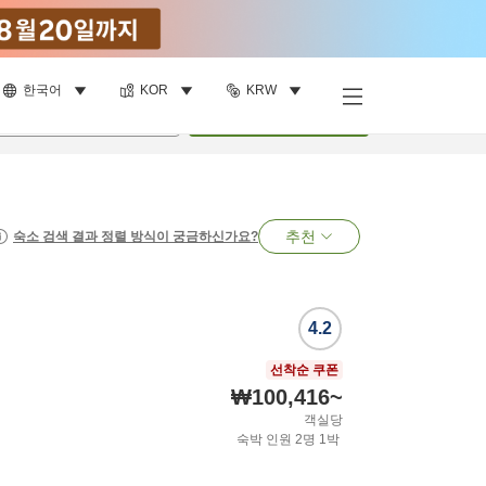
한국어
KOR
KRW
명
•
객실
1
개
검색
추천
숙소 검색 결과 정렬 방식이 궁금하신가요?
4.2
선착순 쿠폰
₩100,416
~
객실당
숙박 인원
2
명
1
박