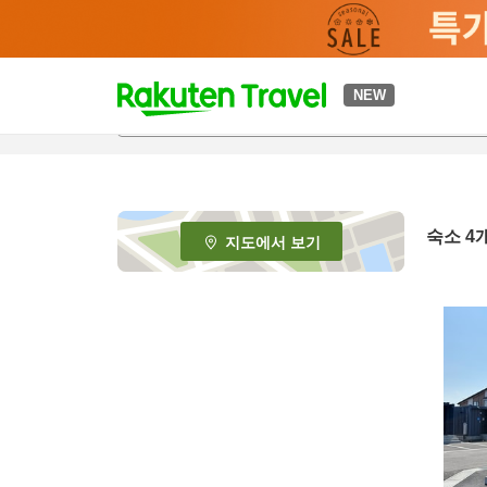
t
NEW
o
p
P
a
g
e
숙소
4
지도에서 보기
_
s
e
a
r
c
h