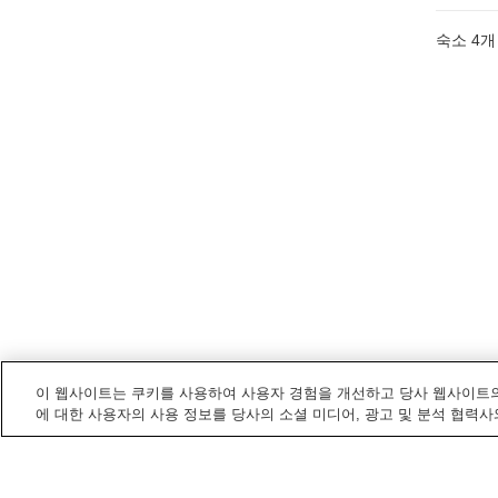
숙소
4
개
이 웹사이트는 쿠키를 사용하여 사용자 경험을 개선하고 당사 웹사이트의
에 대한 사용자의 사용 정보를 당사의 소셜 미디어, 광고 및 분석 협력사
노시로
내 전철/기차역
기타노시로역
노시로역
후타쓰이역
히가시노시로역