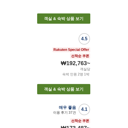
객실 & 숙박 상품 보기
4.5
Rakuten Special Offer
선착순 쿠폰
₩192,763
~
객실당
숙박 인원
2
명
1
박
객실 & 숙박 상품 보기
매우 좋음
4.1
이용 후기
37
건
선착순 쿠폰