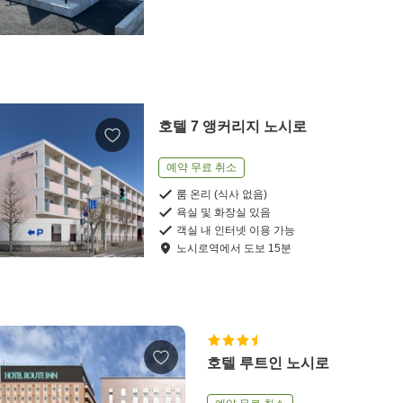
호텔 7 앵커리지 노시로
예약 무료 취소
룸 온리 (식사 없음)
욕실 및 화장실 있음
객실 내 인터넷 이용 가능
노시로역
에서
도보
15
분
호텔 루트인 노시로