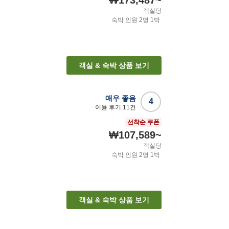
₩173,487
~
객실당
숙박 인원
2
명
1
박
객실 & 숙박 상품 보기
매우 좋음
4
이용 후기
11
건
선착순 쿠폰
₩107,589
~
객실당
숙박 인원
2
명
1
박
객실 & 숙박 상품 보기