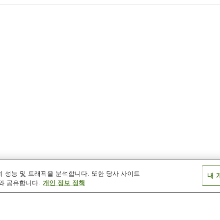
 성능 및 트래픽을 분석합니다. 또한 당사 사이트
내 
와 공유합니다.
개인 정보 정책
도리가타역
도미네역
무카이노시로역