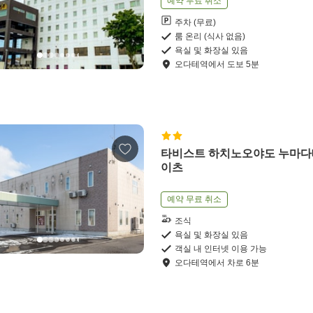
예약 무료 취소
주차 (무료)
룸 온리 (식사 없음)
욕실 및 화장실 있음
오다테역
에서
도보
5
분
타비스트 하치노오야도 누마다
이츠
예약 무료 취소
조식
욕실 및 화장실 있음
객실 내 인터넷 이용 가능
오다테역
에서
차로
6
분