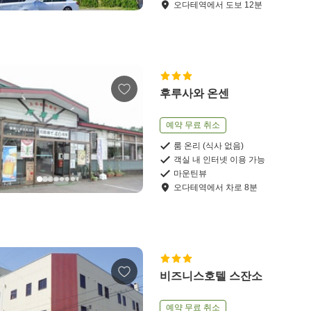
오다테역
에서
도보
12
분
후루사와 온센
예약 무료 취소
룸 온리 (식사 없음)
객실 내 인터넷 이용 가능
마운틴뷰
오다테역
에서
차로
8
분
비즈니스호텔 스잔소
예약 무료 취소