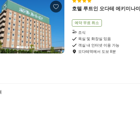
호텔 루트인 오다테 에키미나
예약 무료 취소
조식
욕실 및 화장실 있음
객실 내 인터넷 이용 가능
오다테역
에서
도보
8
분
개