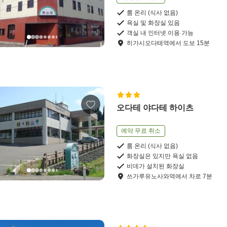
룸 온리 (식사 없음)
욕실 및 화장실 있음
객실 내 인터넷 이용 가능
히가시오다테역
에서
도보
15
분
오다테 야다테 하이츠
예약 무료 취소
룸 온리 (식사 없음)
화장실은 있지만 욕실 없음
비데가 설치된 화장실
쓰가루유노사와역
에서
차로
7
분