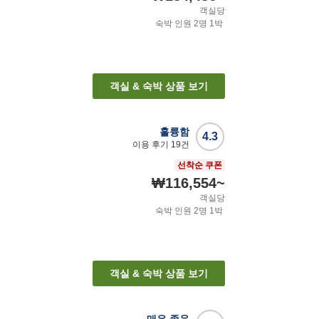
객실당
숙박 인원
2
명
1
박
객실 & 숙박 상품 보기
훌륭함
4.3
이용 후기
19
건
선착순 쿠폰
₩116,554
~
객실당
숙박 인원
2
명
1
박
객실 & 숙박 상품 보기