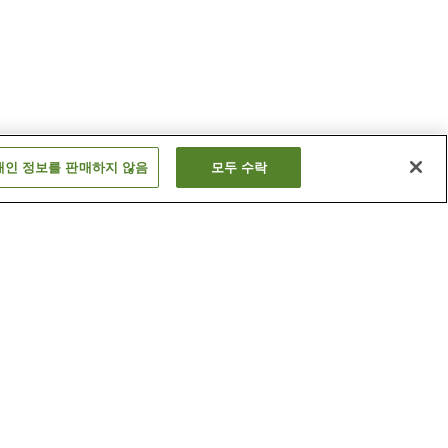
개인 정보를 판매하지 않음
모두 수락
오타키온센역