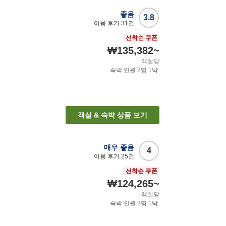
좋음
3.8
이용 후기
31
건
선착순 쿠폰
₩135,382
~
객실당
숙박 인원
2
명
1
박
객실 & 숙박 상품 보기
매우 좋음
4
이용 후기
25
건
선착순 쿠폰
₩124,265
~
객실당
숙박 인원
2
명
1
박