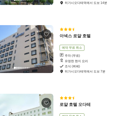
히가시오다테역
에서
도보
14
분
아넥스 로얄 호텔
예약 무료 취소
주차 (무료)
유명한 현지 요리
조식 (뷔페)
히가시오다테역
에서
도보
7
분
로얄 호텔 오다테