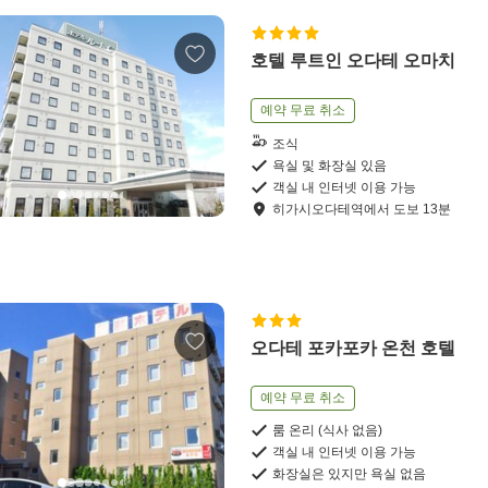
호텔 루트인 오다테 오마치
예약 무료 취소
조식
욕실 및 화장실 있음
객실 내 인터넷 이용 가능
히가시오다테역
에서
도보
13
분
오다테 포카포카 온천 호텔
예약 무료 취소
룸 온리 (식사 없음)
객실 내 인터넷 이용 가능
화장실은 있지만 욕실 없음