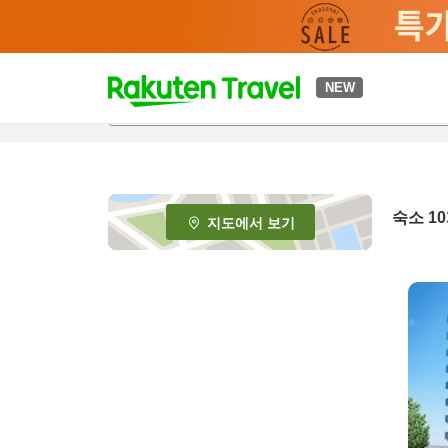
t
NEW
o
p
P
a
g
e
숙소
10
지도에서 보기
_
s
e
a
r
c
h