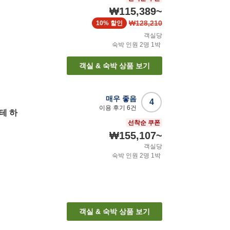
₩115,389
~
₩128,210
10%
할인
객실당
숙박 인원
2
명
1
박
객실 & 숙박 상품 보기
매우 좋음
4
이용 후기
6
건
테 하
선착순 쿠폰
₩155,107
~
객실당
숙박 인원
2
명
1
박
객실 & 숙박 상품 보기