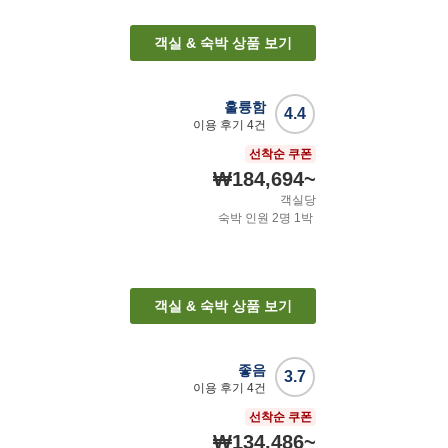
객실 & 숙박 상품 보기
훌륭함
4.4
이용 후기
4
건
선착순 쿠폰
₩184,694
~
객실당
숙박 인원
2
명
1
박
객실 & 숙박 상품 보기
좋음
3.7
이용 후기
4
건
선착순 쿠폰
₩134,486
~