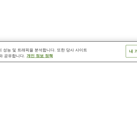
 성능 및 트래픽을 분석합니다. 또한 당사 사이트
내 
와 공유합니다.
개인 정보 정책
시모카와조이역
오기타역
오다테역
하야구치역
히가시오다테역