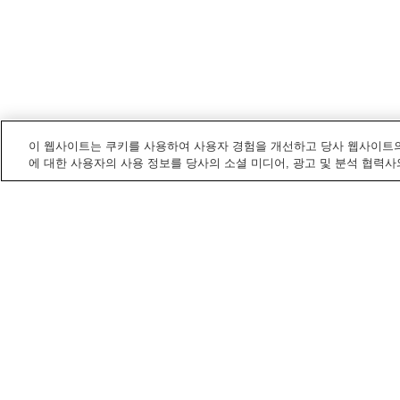
이 웹사이트는 쿠키를 사용하여 사용자 경험을 개선하고 당사 웹사이트의
에 대한 사용자의 사용 정보를 당사의 소셜 미디어, 광고 및 분석 협력사
오다테
내 전철/기차역
사와지리역
시라사와역
주니쇼역
진바역
오다테
내 명소/즐길 거리
나가바시리 후케쓰칸
오다테 민속박물관