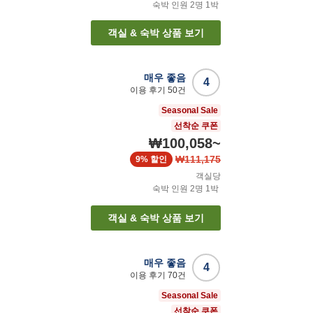
숙박 인원
2
명
1
박
객실 & 숙박 상품 보기
매우 좋음
4
이용 후기
50
건
Seasonal Sale
선착순 쿠폰
₩100,058
~
₩111,175
9%
할인
객실당
숙박 인원
2
명
1
박
객실 & 숙박 상품 보기
매우 좋음
4
이용 후기
70
건
Seasonal Sale
선착순 쿠폰