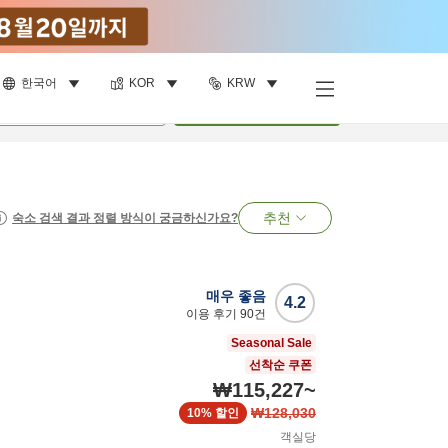
한국어
KOR
KRW
명
•
객실
1
개
검색
추천
숙소 검색 결과 정렬 방식이 궁금하신가요?
매우 좋음
4.2
이용 후기
90
건
Seasonal Sale
선착순 쿠폰
₩115,227
~
₩128,030
10%
할인
객실당