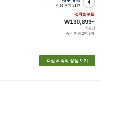
매우 좋음
4
이용 후기
31
건
미
선착순 쿠폰
₩130,899
~
객실당
숙박 인원
2
명
1
박
객실 & 숙박 상품 보기