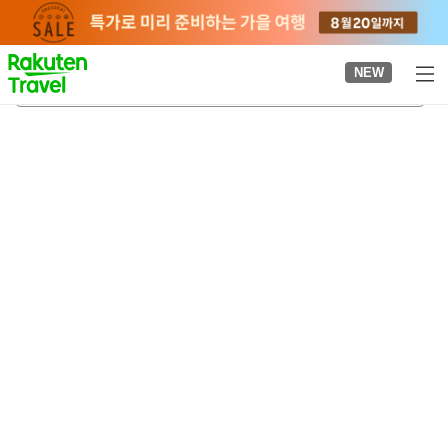
to
top
page
NEW
고요시역
2026-08-23
-
2026-08-24
객실당
2
명
•
객실
1
개