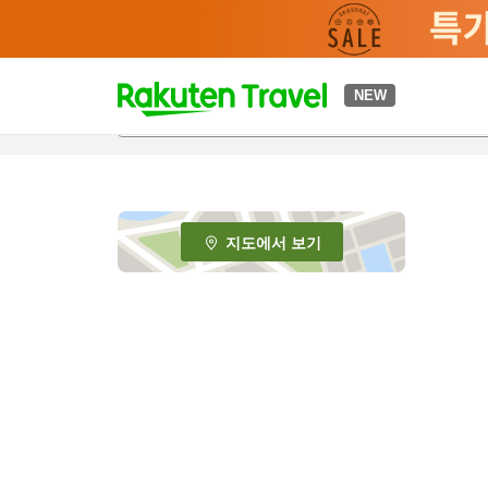
t
NEW
o
p
P
a
g
e
지도에서 보기
_
s
e
a
r
c
h