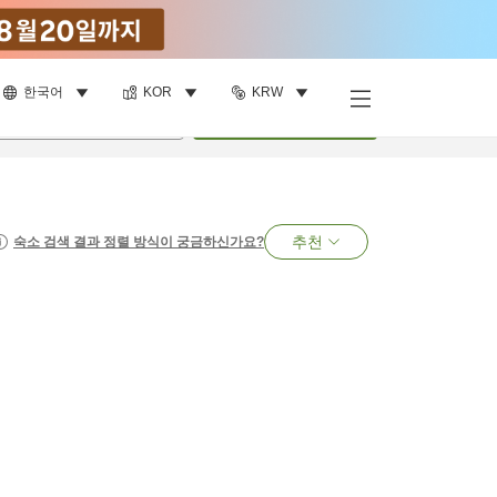
한국어
KOR
KRW
명
•
객실
1
개
검색
추천
숙소 검색 결과 정렬 방식이 궁금하신가요?