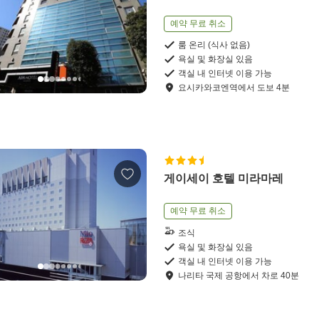
예약 무료 취소
룸 온리 (식사 없음)
욕실 및 화장실 있음
객실 내 인터넷 이용 가능
요시카와코엔역
에서
도보
4
분
게이세이 호텔 미라마레
예약 무료 취소
조식
욕실 및 화장실 있음
객실 내 인터넷 이용 가능
나리타 국제 공항
에서
차로
40
분