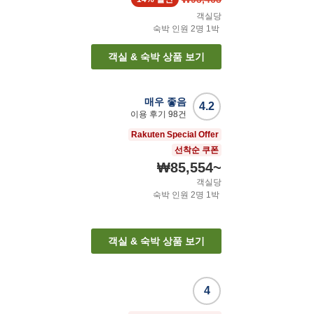
객실당
숙박 인원
2
명
1
박
객실 & 숙박 상품 보기
매우 좋음
4.2
이용 후기
98
건
Rakuten Special Offer
선착순 쿠폰
₩85,554
~
객실당
숙박 인원
2
명
1
박
객실 & 숙박 상품 보기
4