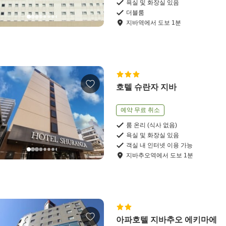
욕실 및 화장실 있음
더블룸
지바역
에서
도보
1
분
호텔 슈란자 지바
예약 무료 취소
룸 온리 (식사 없음)
욕실 및 화장실 있음
객실 내 인터넷 이용 가능
지바추오역
에서
도보
1
분
아파호텔 지바추오 에키마에