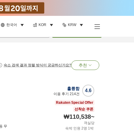
한국어
KOR
KRW
명
•
객실
1
개
검색
추천
숙소 검색 결과 정렬 방식이 궁금하신가요?
훌륭함
4.6
이용 후기
214
건
Rakuten Special Offer
선착순 쿠폰
₩110,538
~
객실당
동 무
숙박 인원
2
명
1
박