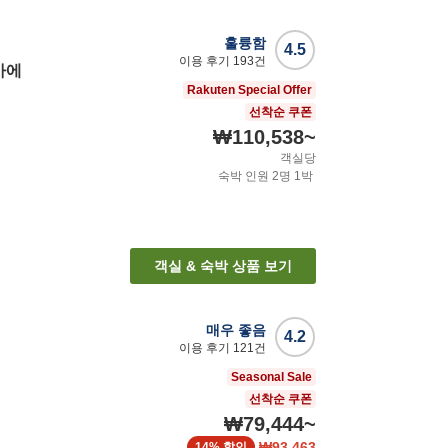
훌륭함
4.5
이용 후기
193
건
마에
Rakuten Special Offer
선착순 쿠폰
₩110,538
~
객실당
숙박 인원
2
명
1
박
객실 & 숙박 상품 보기
매우 좋음
4.2
이용 후기
121
건
Seasonal Sale
선착순 쿠폰
₩79,444
~
₩93,463
14%
할인