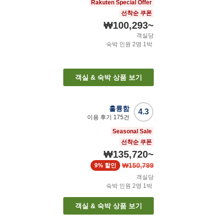
Rakuten Special Offer
선착순 쿠폰
₩100,293
~
객실당
숙박 인원
2
명
1
박
객실 & 숙박 상품 보기
훌륭함
4.3
이용 후기
175
건
Seasonal Sale
선착순 쿠폰
₩135,720
~
₩150,799
9%
할인
객실당
숙박 인원
2
명
1
박
객실 & 숙박 상품 보기