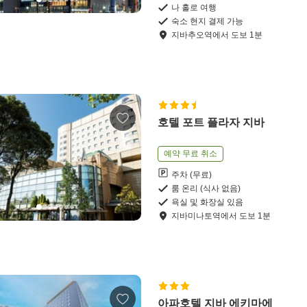
나 홀로 여행
숙소 현지 결제 가능
지바추오역
에서
도보
1
분
호텔 포트 플라자 지바
예약 무료 취소
주차 (무료)
룸 온리 (식사 없음)
욕실 및 화장실 있음
지바미나토역
에서
도보
1
분
아파호텔 지바 에키마에