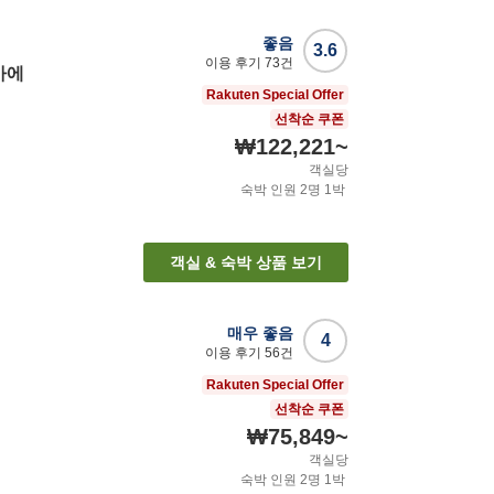
좋음
3.6
이용 후기
73
건
마에
Rakuten Special Offer
선착순 쿠폰
₩122,221
~
객실당
숙박 인원
2
명
1
박
객실 & 숙박 상품 보기
매우 좋음
4
이용 후기
56
건
Rakuten Special Offer
선착순 쿠폰
₩75,849
~
객실당
숙박 인원
2
명
1
박