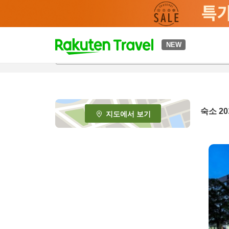
t
NEW
o
p
P
a
g
e
숙소
20
지도에서 보기
_
s
e
a
r
c
h