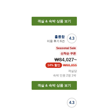
객실 & 숙박 상품 보기
훌륭함
4.3
이용 후기
6
건
Seasonal Sale
선착순 쿠폰
₩84,027
~
₩98,855
14%
할인
객실당
숙박 인원
2
명
1
박
객실 & 숙박 상품 보기
4.3