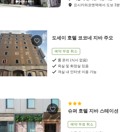
요시카와코엔역
에서
도보
3
분
도세이 호텔 코코네 지바 주오
예약 무료 취소
룸 온리 (식사 없음)
욕실 및 화장실 있음
객실 내 인터넷 이용 가능
슈퍼 호텔 지바 스테이션
예약 무료 취소