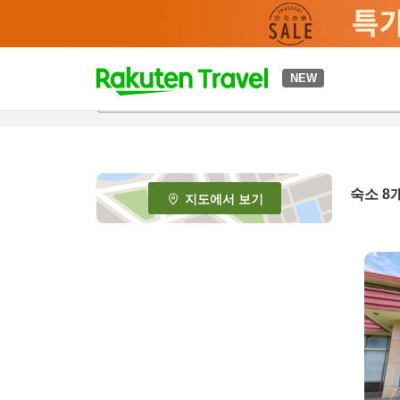
t
NEW
o
p
P
a
g
e
숙소
8
지도에서 보기
_
s
e
a
r
c
h