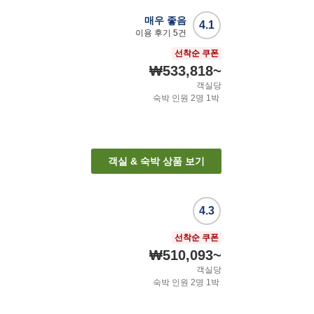
매우 좋음
4.1
이용 후기
5
건
선착순 쿠폰
₩533,818
~
객실당
숙박 인원
2
명
1
박
객실 & 숙박 상품 보기
4.3
선착순 쿠폰
₩510,093
~
객실당
숙박 인원
2
명
1
박