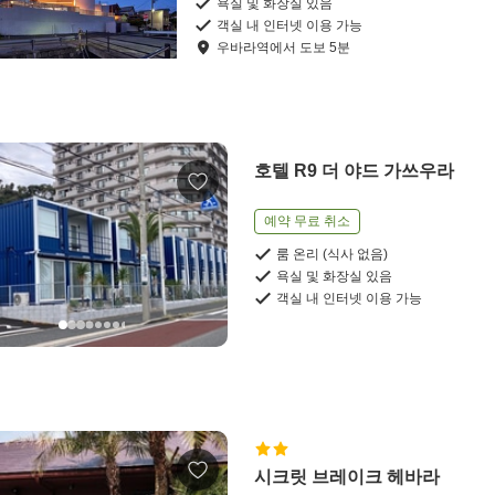
욕실 및 화장실 있음
객실 내 인터넷 이용 가능
우바라역
에서
도보
5
분
호텔 R9 더 야드 가쓰우라
예약 무료 취소
룸 온리 (식사 없음)
욕실 및 화장실 있음
객실 내 인터넷 이용 가능
시크릿 브레이크 헤바라