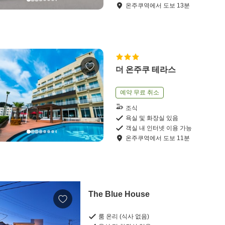
온주쿠역
에서
도보
13
분
더 온주쿠 테라스
예약 무료 취소
조식
욕실 및 화장실 있음
객실 내 인터넷 이용 가능
온주쿠역
에서
도보
11
분
The Blue House
룸 온리 (식사 없음)