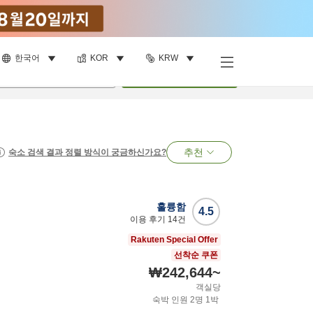
한국어
KOR
KRW
명
•
객실
1
개
검색
추천
숙소 검색 결과 정렬 방식이 궁금하신가요?
훌륭함
4.5
이용 후기
14
건
Rakuten Special Offer
선착순 쿠폰
₩242,644
~
객실당
숙박 인원
2
명
1
박