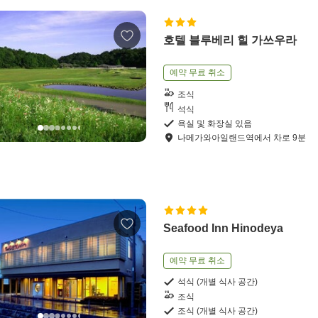
호텔 블루베리 힐 가쓰우라
예약 무료 취소
조식
석식
욕실 및 화장실 있음
나메가와아일랜드역
에서
차로
9
분
Seafood Inn Hinodeya
예약 무료 취소
석식 (개별 식사 공간)
조식
조식 (개별 식사 공간)