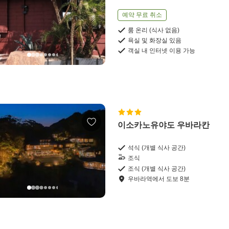
예약 무료 취소
룸 온리 (식사 없음)
욕실 및 화장실 있음
객실 내 인터넷 이용 가능
이소카노유야도 우바라칸
석식 (개별 식사 공간)
조식
조식 (개별 식사 공간)
우바라역
에서
도보
8
분