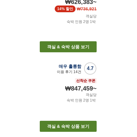
₩626,383
~
₩736,921
14%
할인
객실당
숙박 인원
2
명
1
박
객실 & 숙박 상품 보기
매우 훌륭함
4.7
이용 후기
14
건
선착순 쿠폰
₩847,459
~
객실당
숙박 인원
2
명
1
박
객실 & 숙박 상품 보기