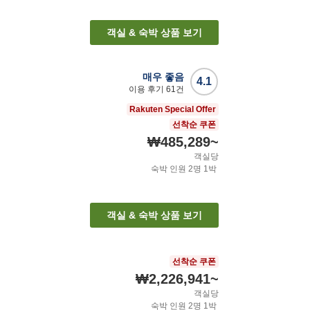
객실 & 숙박 상품 보기
매우 좋음
4.1
이용 후기
61
건
Rakuten Special Offer
선착순 쿠폰
₩485,289
~
객실당
숙박 인원
2
명
1
박
객실 & 숙박 상품 보기
선착순 쿠폰
₩2,226,941
~
객실당
숙박 인원
2
명
1
박