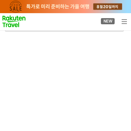
to
top
page
NEW
로쿠미역
2026-08-20
-
2026-08-21
객실당
2
명
•
객실
1
개