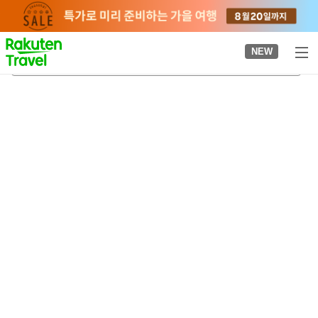
to
top
page
NEW
에도가와다이역
2026-08-21
-
2026-08-22
객실당
2
명
•
객실
1
개