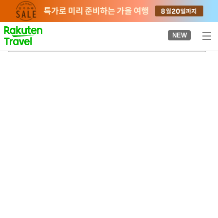
to
top
page
NEW
우라야스
2026-08-20
-
2026-08-21
객실당
2
명
•
객실
1
개