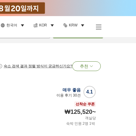
한국어
KOR
KRW
명
•
객실
1
개
검색
추천
숙소 검색 결과 정렬 방식이 궁금하신가요?
매우 좋음
4.1
이용 후기
30
건
선착순 쿠폰
₩125,520
~
객실당
숙박 인원
2
명
1
박