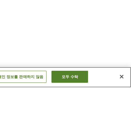
개인 정보를 판매하지 않음
모두 수락
무카이바라역
이요오히라역
더 보기