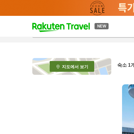
t
NEW
o
p
P
a
g
e
숙소 1
지도에서 보기
_
s
e
a
r
c
h