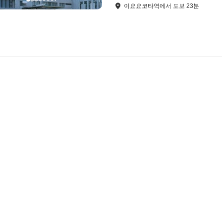
이요요코타역
에서
도보
23
분