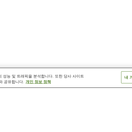
 성능 및 트래픽을 분석합니다. 또한 당사 사이트
내 
와 공유합니다.
개인 정보 정책
군추역
군추코역
도리노키역
신카와역
이요나카야마역
이요시역