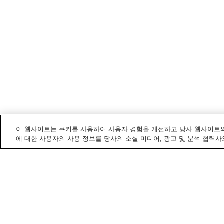
이 웹사이트는 쿠키를 사용하여 사용자 경험을 개선하고 당사 웹사이트의
에 대한 사용자의 사용 정보를 당사의 소셜 미디어, 광고 및 분석 협력사
이요
내 전철/기차역
고노카와역
구시역
미나미이요역
시모나다역
홈
일본
에히메
이요
도리노키역