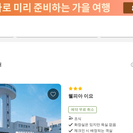
2026-08-22
2026-08-23
객실당
2
개
웰피아 이요
예약 무료 취소
조식
화장실은 있지만 욕실 없음
체크인 시 배정되는 객실