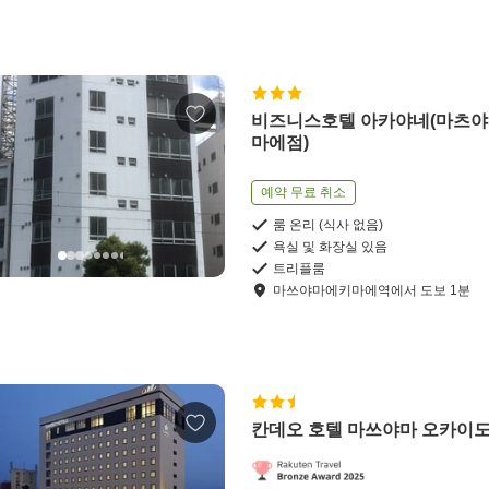
비즈니스호텔 아카야네(마츠
마에점)
예약 무료 취소
룸 온리 (식사 없음)
욕실 및 화장실 있음
트리플룸
마쓰야마에키마에역
에서
도보
1
분
칸데오 호텔 마쓰야마 오카이