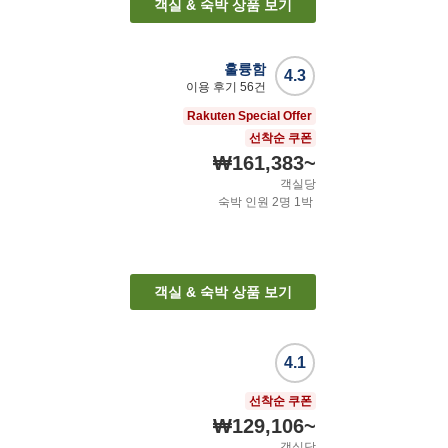
객실 & 숙박 상품 보기
훌륭함
4.3
이용 후기
56
건
Rakuten Special Offer
선착순 쿠폰
₩161,383
~
객실당
숙박 인원
2
명
1
박
객실 & 숙박 상품 보기
4.1
선착순 쿠폰
₩129,106
~
객실당