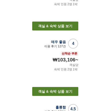
숙박 인원
2
명
1
박
객실 & 숙박 상품 보기
매우 좋음
4
이용 후기
127
건
선착순 쿠폰
₩103,106
~
객실당
숙박 인원
2
명
1
박
객실 & 숙박 상품 보기
훌륭함
4.5