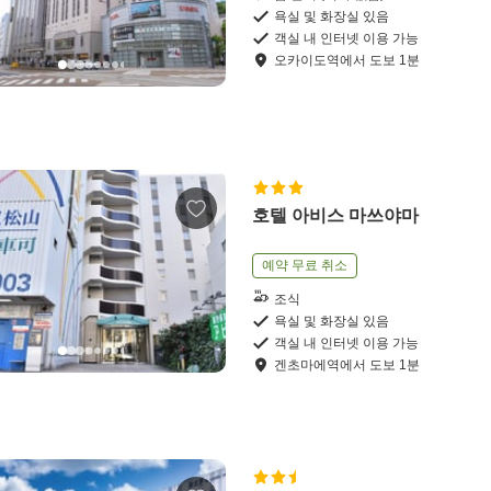
욕실 및 화장실 있음
객실 내 인터넷 이용 가능
오카이도역
에서
도보
1
분
호텔 아비스 마쓰야마
예약 무료 취소
조식
욕실 및 화장실 있음
객실 내 인터넷 이용 가능
겐초마에역
에서
도보
1
분