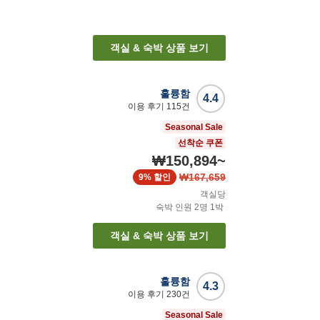
객실 & 숙박 상품 보기
훌륭함
4.4
이용 후기
115
건
Seasonal Sale
선착순 쿠폰
₩150,894
~
₩167,659
9%
할인
객실당
숙박 인원
2
명
1
박
객실 & 숙박 상품 보기
훌륭함
4.3
이용 후기
230
건
Seasonal Sale