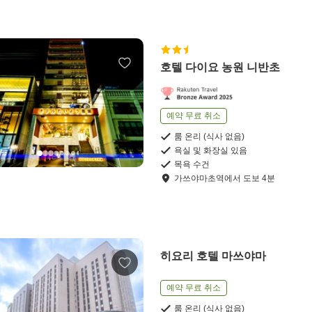
호텔 다이요 농원 니반초
예약 무료 취소
룸 온리 (식사 없음)
욕실 및 화장실 있음
목욕 수건
가쓰야마초역
에서
도보
4
분
히요리 호텔 마쓰야마
예약 무료 취소
룸 온리 (식사 없음)