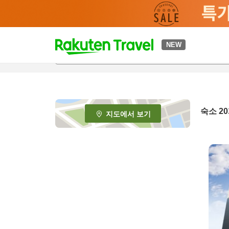
t
NEW
o
p
P
a
g
e
숙소
20
지도에서 보기
_
s
e
a
r
c
h