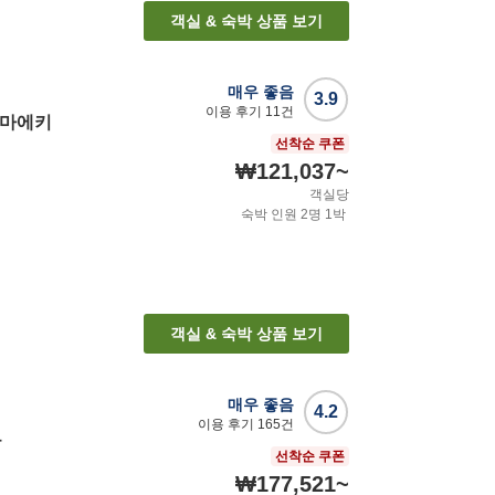
객실 & 숙박 상품 보기
매우 좋음
3.9
이용 후기
11
건
야마에키
선착순 쿠폰
₩121,037
~
객실당
숙박 인원
2
명
1
박
객실 & 숙박 상품 보기
매우 좋음
4.2
이용 후기
165
건
도
선착순 쿠폰
₩177,521
~