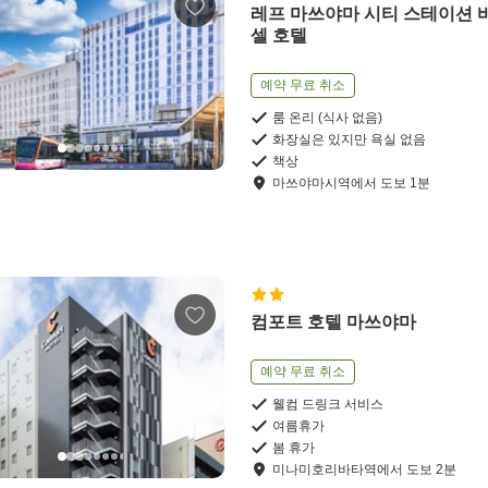
레프 마쓰야마 시티 스테이션 
셀 호텔
예약 무료 취소
룸 온리 (식사 없음)
화장실은 있지만 욕실 없음
책상
마쓰야마시역
에서
도보
1
분
컴포트 호텔 마쓰야마
예약 무료 취소
웰컴 드링크 서비스
여름휴가
봄 휴가
미나미호리바타역
에서
도보
2
분