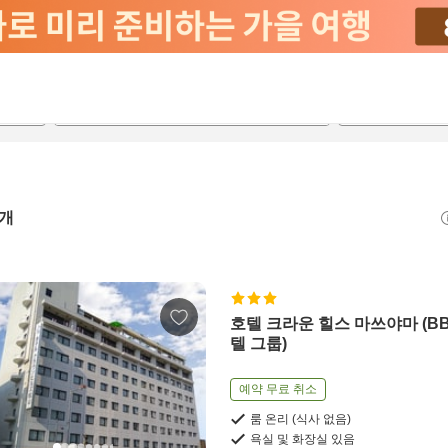
2026-08-21
2026-08-22
객실당
2
개
호텔 크라운 힐스 마쓰야마 (BB
텔 그룹)
예약 무료 취소
룸 온리 (식사 없음)
욕실 및 화장실 있음