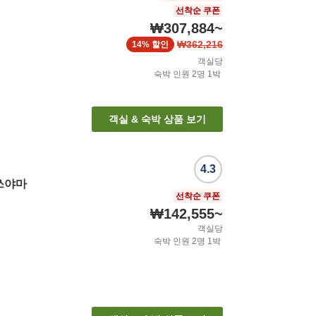
선착순 쿠폰
₩307,884
~
₩362,216
14%
할인
객실당
숙박 인원
2
명
1
박
객실 & 숙박 상품 보기
4.3
쓰야마
선착순 쿠폰
₩142,555
~
객실당
숙박 인원
2
명
1
박