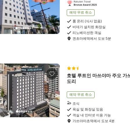
예약 무료 취소
룸 온리 (식사 없음)
비데가 설치된 화장실
리노베이션한 객실
겐초마에역
에서
도보
5
분
호텔 루트인 마쓰야마 주오 가
도리
예약 무료 취소
조식
욕실 및 화장실 있음
객실 내 인터넷 이용 가능
가쓰야마초역
에서
도보
4
분