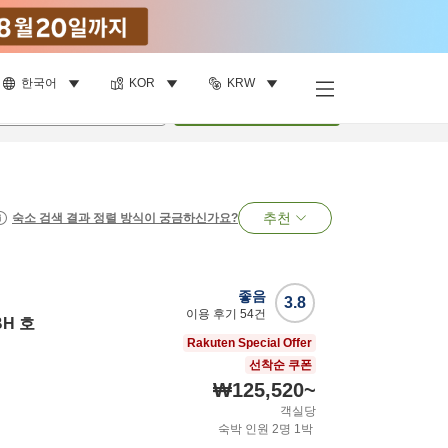
한국어
KOR
KRW
명
•
객실
1
개
검색
추천
숙소 검색 결과 정렬 방식이 궁금하신가요?
좋음
3.8
이용 후기
54
건
H 호
Rakuten Special Offer
선착순 쿠폰
₩125,520
~
객실당
숙박 인원
2
명
1
박