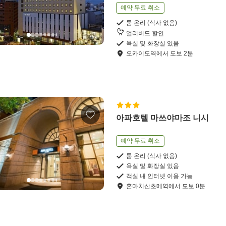
예약 무료 취소
룸 온리 (식사 없음)
얼리버드 할인
욕실 및 화장실 있음
오카이도역
에서
도보
2
분
아파호텔 마쓰야마조 니시
예약 무료 취소
룸 온리 (식사 없음)
욕실 및 화장실 있음
객실 내 인터넷 이용 가능
혼마치산초메역
에서
도보
0
분