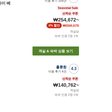
이용 후기
109
건
바이 베
Seasonal Sale
선착순 쿠폰
₩254,672
~
₩268,075
4%
할인
객실당
숙박 인원
2
명
1
박
객실 & 숙박 상품 보기
훌륭함
4.3
이용 후기
4
건
선착순 쿠폰
₩140,762
~
객실당
숙박 인원
2
명
1
박