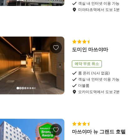
객실 내 인터넷 이용 가능
미야타초역
에서
도보
1
분
도미인 마쓰야마
예약 무료 취소
룸 온리 (식사 없음)
객실 내 인터넷 이용 가능
더블룸
오카이도역
에서
도보
2
분
마쓰야마 뉴 그랜드 호텔