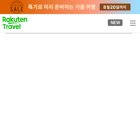
to
top
page
NEW
가쓰야마초역
2026-08-23
-
2026-08-24
객실당
2
명
•
객실
1
개