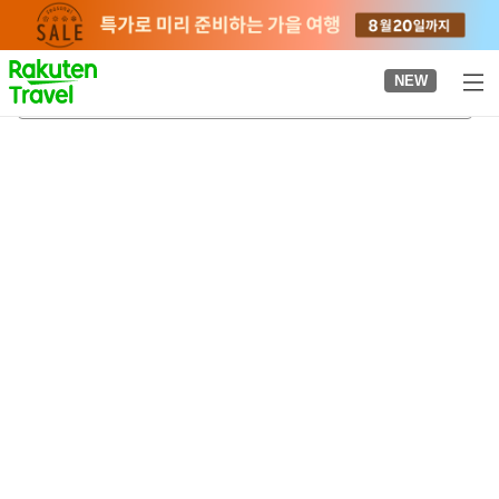
to
top
page
NEW
이요사이조역
2026-08-24
-
2026-08-25
객실당
2
명
•
객실
1
개