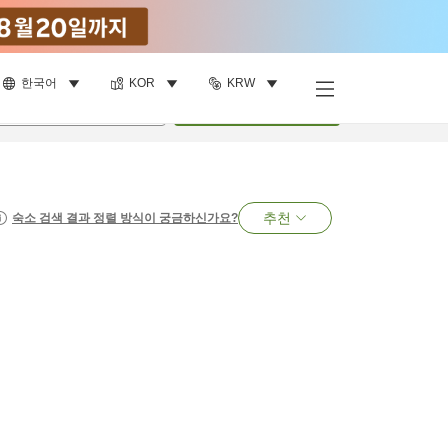
한국어
KOR
KRW
명
•
객실
1
개
검색
추천
숙소 검색 결과 정렬 방식이 궁금하신가요?