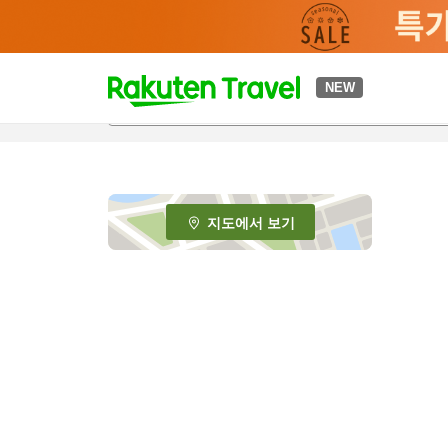
t
NEW
o
p
P
a
g
e
지도에서 보기
_
s
e
a
r
c
h