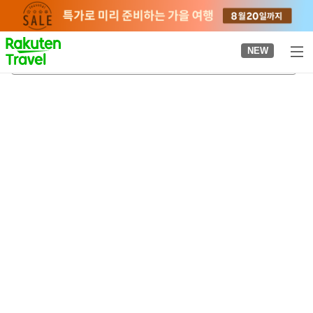
to
top
page
NEW
오바마
2026-08-21
-
2026-08-22
객실당
2
명
•
객실
1
개