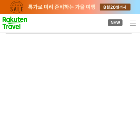
to
top
page
NEW
와카사조
2026-08-20
-
2026-08-21
객실당
2
명
•
객실
1
개