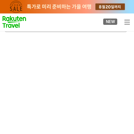
to
top
page
NEW
미카타 바다낚시공원
2026-08-21
-
2026-08-22
객실당
2
명
•
객실
1
개