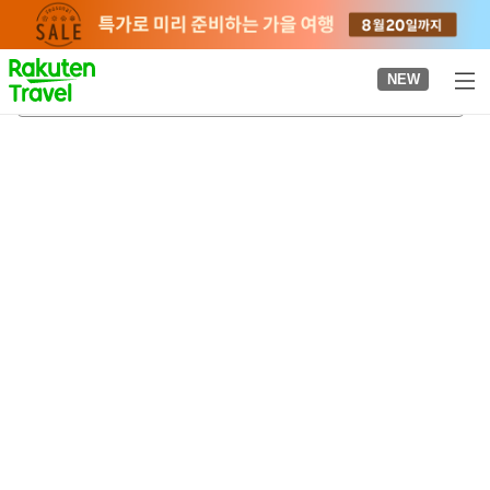
to
top
page
NEW
오토바역(후쿠이현)
2026-08-21
-
2026-08-22
객실당
2
명
•
객실
1
개