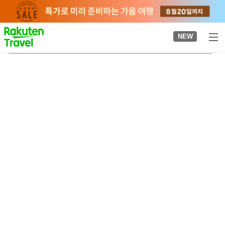
to
top
page
NEW
후지역
2026-08-21
-
2026-08-22
객실당
2
명
•
객실
1
개