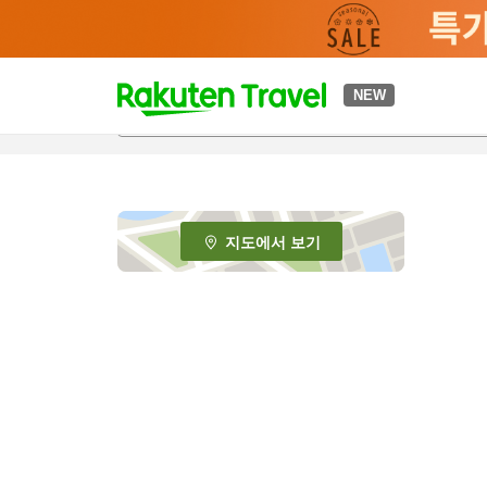
t
NEW
o
p
P
a
g
e
지도에서 보기
_
s
e
a
r
c
h