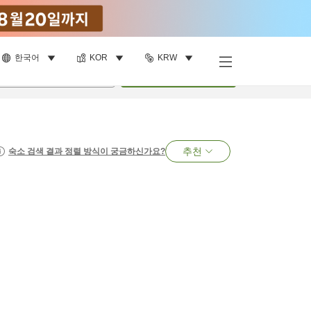
한국어
KOR
KRW
명
•
객실
1
개
검색
추천
숙소 검색 결과 정렬 방식이 궁금하신가요?