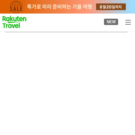
to
top
page
NEW
다치아라이 평화 기념관
2026-08-23
-
2026-08-24
객실당
2
명
•
객실
1
개