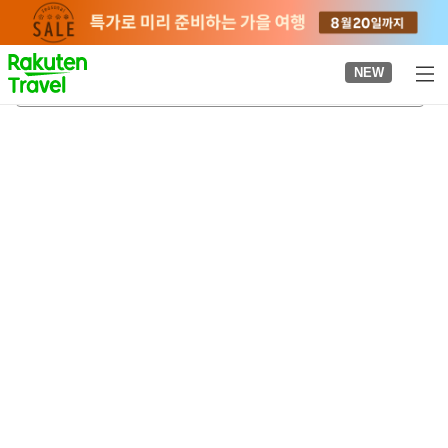
to
top
page
NEW
다자이후역
2026-08-22
-
2026-08-23
객실당
2
명
•
객실
1
개