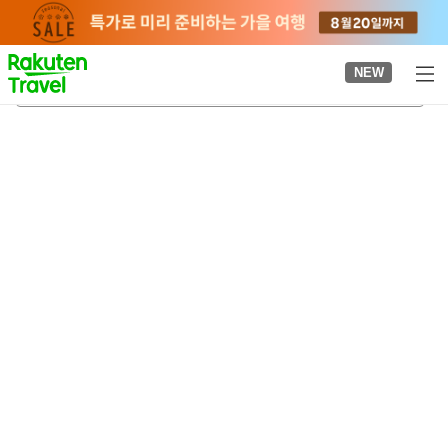
to
top
page
NEW
후쿠요시역
2026-08-21
-
2026-08-22
객실당
2
명
•
객실
1
개