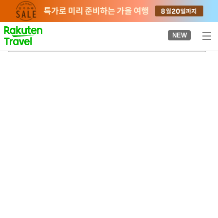
to
top
page
NEW
야하타역
2026-08-20
-
2026-08-21
객실당
2
명
•
객실
1
개