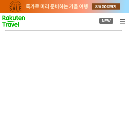
to
top
page
NEW
가나시마역
2026-08-20
-
2026-08-21
객실당
2
명
•
객실
1
개