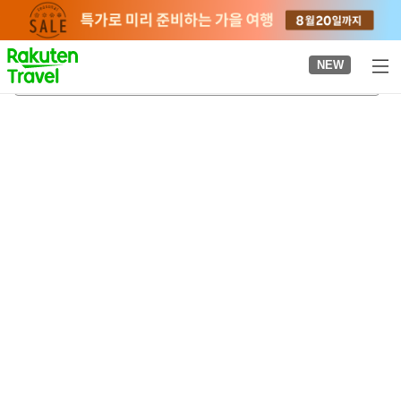
to
top
page
NEW
에비쓰역
2026-08-22
-
2026-08-23
객실당
2
명
•
객실
1
개