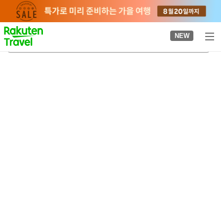
to
top
page
NEW
고가 마사오 기념관
2026-08-24
-
2026-08-25
객실당
2
명
•
객실
1
개