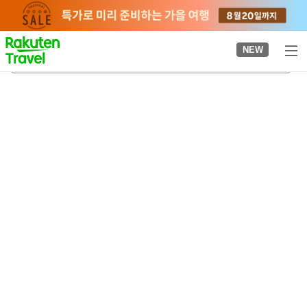
to
top
page
NEW
시노부산
2026-08-23
-
2026-08-24
객실당
2
명
•
객실
1
개