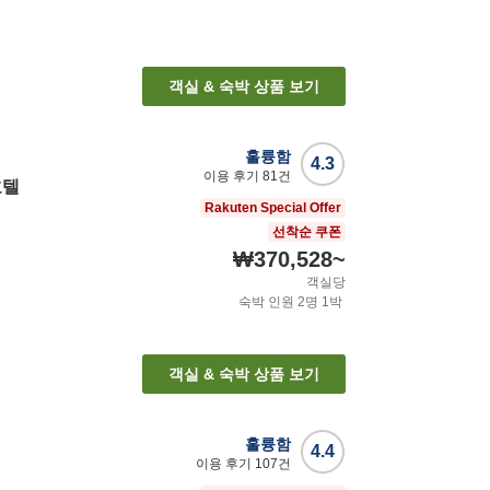
객실 & 숙박 상품 보기
훌륭함
4.3
이용 후기
81
건
호텔
Rakuten Special Offer
선착순 쿠폰
₩370,528
~
객실당
숙박 인원
2
명
1
박
객실 & 숙박 상품 보기
훌륭함
4.4
이용 후기
107
건