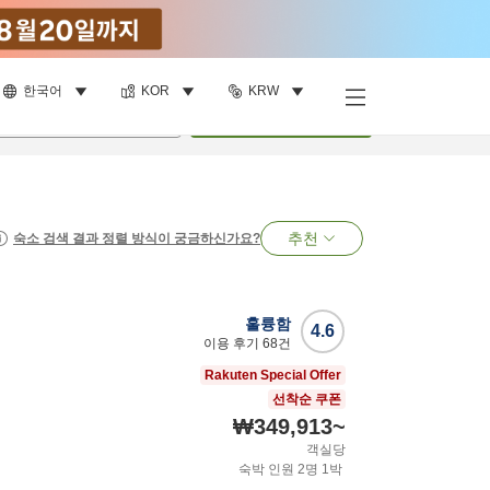
한국어
KOR
KRW
명
•
객실
1
개
검색
추천
숙소 검색 결과 정렬 방식이 궁금하신가요?
훌륭함
4.6
이용 후기
68
건
Rakuten Special Offer
선착순 쿠폰
₩349,913
~
객실당
숙박 인원
2
명
1
박