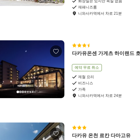
화장실은 있지만 욕실 없음
재패니즈룸
니와사카역
에서
차로
21
분
다카유온센 가게츠 하이랜드 
예약 무료 취소
제철 요리
비즈니스
가족
니와사카역
에서
차로
24
분
다카유 온천 료칸 다마고유