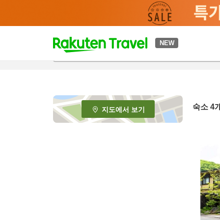
t
NEW
o
p
P
a
g
e
숙소
4
지도에서 보기
_
s
e
a
r
c
h