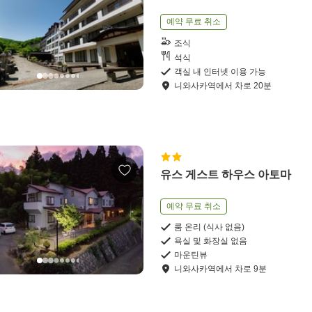
예약 무료 취소
조식
석식
객실 내 인터넷 이용 가능
니와사카역
에서
차로
20
분
유스 게스트 하우스 아토마
예약 무료 취소
룸 온리 (식사 없음)
욕실 및 화장실 없음
마운틴뷰
니와사카역
에서
차로
9
분