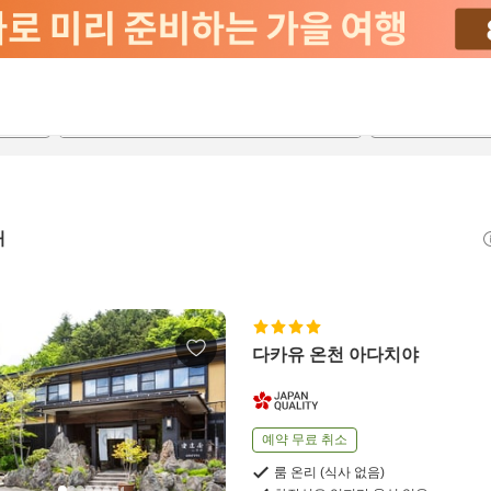
2026-08-20
2026-08-21
객실당
2
개
다카유 온천 아다치야
예약 무료 취소
룸 온리 (식사 없음)