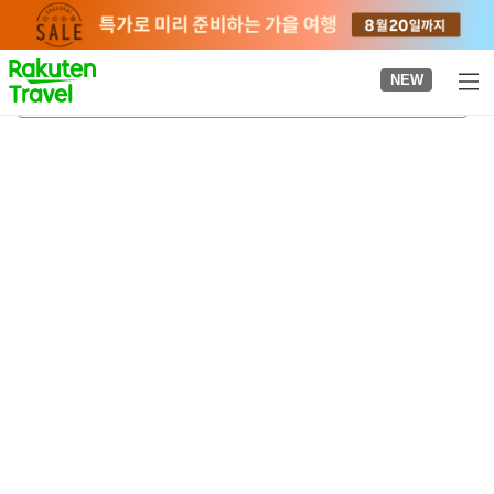
to
top
page
NEW
사사키노역
2026-08-21
-
2026-08-22
객실당
2
명
•
객실
1
개