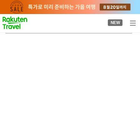
to
top
page
NEW
스카가와
2026-08-21
-
2026-08-22
객실당
2
명
•
객실
1
개