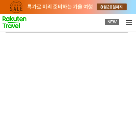
to
top
page
NEW
야나이즈 온천
2026-08-23
-
2026-08-24
객실당
2
명
•
객실
1
개