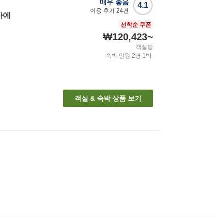
매우 좋음
4.1
이용 후기
24
건
마에
선착순 쿠폰
₩120,423
~
객실당
숙박 인원
2
명
1
박
객실 & 숙박 상품 보기