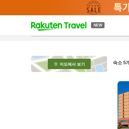
t
NEW
o
p
P
a
g
e
숙소
5
지도에서 보기
_
s
e
a
r
c
h