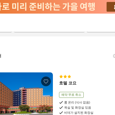
2026-08-20
2026-08-21
객실당
2
개
호텔 코요
예약 무료 취소
룸 온리 (식사 없음)
욕실 및 화장실 있음
비데가 설치된 화장실