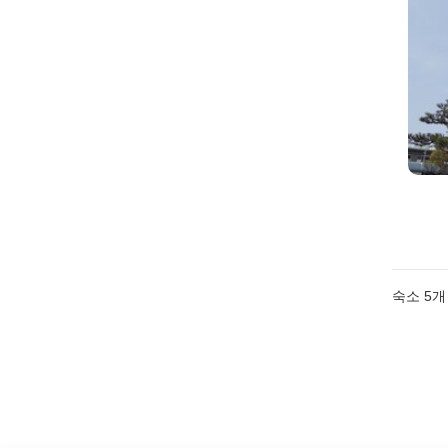
숙소
5
개