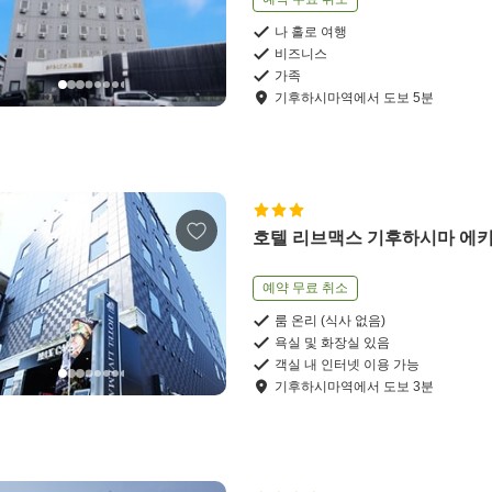
나 홀로 여행
비즈니스
가족
기후하시마역
에서
도보
5
분
호텔 리브맥스 기후하시마 에
예약 무료 취소
룸 온리 (식사 없음)
욕실 및 화장실 있음
객실 내 인터넷 이용 가능
기후하시마역
에서
도보
3
분