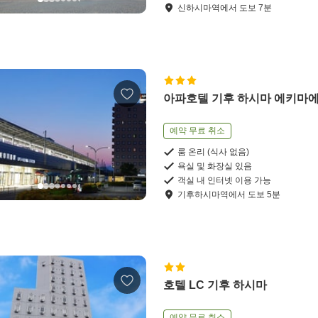
신하시마역
에서
도보
7
분
아파호텔 기후 하시마 에키마
예약 무료 취소
룸 온리 (식사 없음)
욕실 및 화장실 있음
객실 내 인터넷 이용 가능
기후하시마역
에서
도보
5
분
호텔 LC 기후 하시마
예약 무료 취소