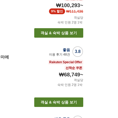
₩100,293
~
₩111,436
9%
할인
객실당
숙박 인원
2
명
1
박
객실 & 숙박 상품 보기
좋음
3.8
이용 후기
48
건
키마에
Rakuten Special Offer
선착순 쿠폰
₩68,749
~
객실당
숙박 인원
2
명
1
박
객실 & 숙박 상품 보기