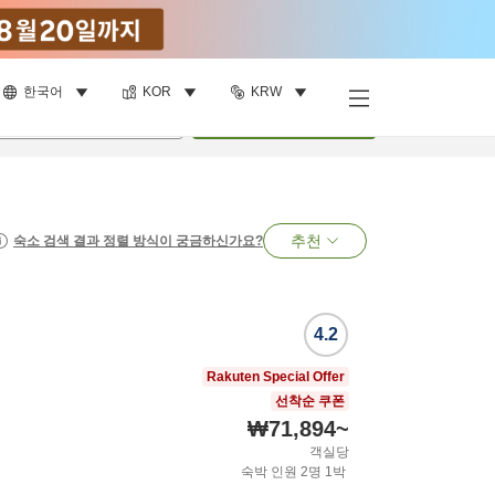
한국어
KOR
KRW
명
•
객실
1
개
검색
추천
숙소 검색 결과 정렬 방식이 궁금하신가요?
4.2
Rakuten Special Offer
선착순 쿠폰
₩71,894
~
객실당
숙박 인원
2
명
1
박