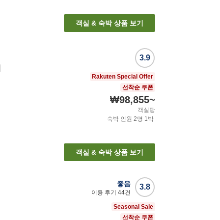
객실 & 숙박 상품 보기
3.9
에
Rakuten Special Offer
선착순 쿠폰
₩98,855
~
객실당
숙박 인원
2
명
1
박
객실 & 숙박 상품 보기
좋음
3.8
이용 후기
44
건
Seasonal Sale
선착순 쿠폰