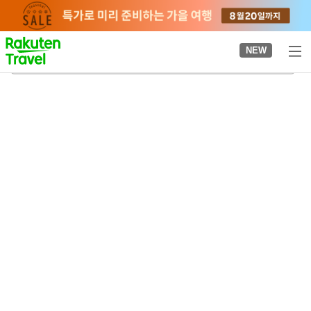
to
top
page
NEW
스기사키역
2026-08-20
-
2026-08-21
객실당
2
명
•
객실
1
개